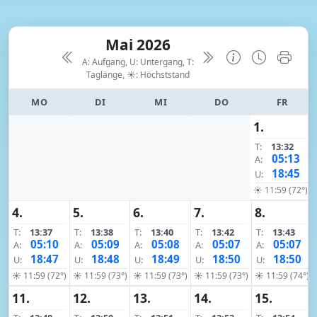
Mai 2026
A: Aufgang, U: Untergang, T:
Taglänge,
☀: Höchststand
MO
DI
MI
DO
FR
1.
T:
13:32
05:13
A:
18:45
U:
☀ 11:59 (72°)
4.
5.
6.
7.
8.
T:
13:37
T:
13:38
T:
13:40
T:
13:42
T:
13:43
05:10
05:09
05:08
05:07
05:07
A:
A:
A:
A:
A:
18:47
18:48
18:49
18:50
18:50
U:
U:
U:
U:
U:
☀ 11:59 (72°)
☀ 11:59 (73°)
☀ 11:59 (73°)
☀ 11:59 (73°)
☀ 11:59 (74°)
11.
12.
13.
14.
15.