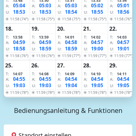
T:
13:48
T:
13:50
T:
13:51
T:
13:53
T:
13:54
05:04
05:03
05:03
05:02
05:01
A:
A:
A:
A:
A:
18:53
18:53
18:54
18:55
18:56
U:
U:
U:
U:
U:
☀ 11:58 (74°)
☀ 11:58 (75°)
☀ 11:58 (75°)
☀ 11:58 (75°)
☀ 11:58 (76°)
18.
19.
20.
21.
22.
T:
13:58
T:
13:59
T:
14:01
T:
14:02
T:
14:03
04:59
04:59
04:58
04:57
04:57
A:
A:
A:
A:
A:
18:58
18:59
18:59
19:00
19:01
U:
U:
U:
U:
U:
☀ 11:58 (76°)
☀ 11:59 (76°)
☀ 11:59 (77°)
☀ 11:59 (77°)
☀ 11:59 (77°)
25.
26.
27.
28.
29.
T:
14:07
T:
14:08
T:
14:09
T:
14:10
T:
14:11
04:55
04:55
04:54
04:54
04:54
A:
A:
A:
A:
A:
19:03
19:03
19:04
19:05
19:05
U:
U:
U:
U:
U:
☀ 11:59 (78°)
☀ 11:59 (78°)
☀ 11:59 (78°)
☀ 11:59 (78°)
☀ 11:59 (78°)
Bedienungsanleitung & Funktionen
Standort einstellen