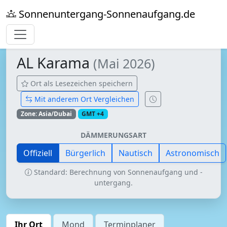
Sonnenuntergang-Sonnenaufgang.de
AL Karama
(Mai 2026)
Ort als Lesezeichen speichern
Mit anderem Ort Vergleichen
Zone: Asia/Dubai
GMT +4
DÄMMERUNGSART
Offiziell
Bürgerlich
Nautisch
Astronomisch
Standard: Berechnung von Sonnenaufgang und -
untergang.
Ihr Ort
Mond
Terminplaner