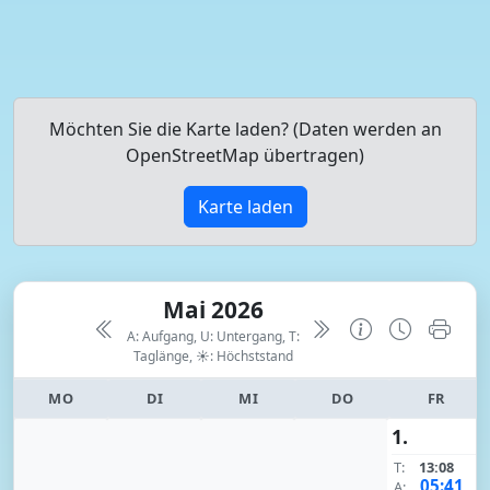
Möchten Sie die Karte laden? (Daten werden an
OpenStreetMap übertragen)
Karte laden
Mai 2026
A: Aufgang, U: Untergang, T:
Taglänge,
☀: Höchststand
MO
DI
MI
DO
FR
1.
T:
13:08
05:41
A: