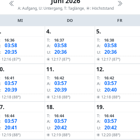
Juni 2026
A: Aufgang, U: Untergang, T: Taglänge,
☀: Höchststand
MI
DO
FR
.
4.
5.
:
16:36
T:
16:37
T:
16:38
03:58
03:58
03:58
:
A:
A:
20:35
20:36
20:36
:
U:
U:
 12:16 (87°)
☀ 12:17 (87°)
☀ 12:17 (87°)
0.
11.
12.
:
16:41
T:
16:42
T:
16:42
03:57
03:57
03:57
:
A:
A:
20:39
20:39
20:40
:
U:
U:
 12:18 (88°)
☀ 12:18 (88°)
☀ 12:18 (88°)
7.
18.
19.
:
16:44
T:
16:44
T:
16:44
03:57
03:57
03:57
:
A:
A:
20:41
20:42
20:42
:
U:
U:
 12:19 (88°)
☀ 12:19 (88°)
☀ 12:20 (88°)