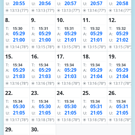
20:55
20:56
20:57
20:57
20:58
U:
U:
U:
U:
U:
☀ 13:13 (77°)
☀ 13:13 (77°)
☀ 13:13 (77°)
☀ 13:14 (77°)
☀ 13:14 (77°)
8.
9.
10.
11.
12.
T:
15:30
T:
15:31
T:
15:31
T:
15:32
T:
15:32
05:29
05:29
05:29
05:29
05:29
A:
A:
A:
A:
A:
21:00
21:00
21:01
21:01
21:02
U:
U:
U:
U:
U:
☀ 13:14 (78°)
☀ 13:15 (78°)
☀ 13:15 (78°)
☀ 13:15 (78°)
☀ 13:15 (78°)
15.
16.
17.
18.
19.
T:
15:34
T:
15:34
T:
15:34
T:
15:34
T:
15:34
05:29
05:29
05:29
05:29
05:29
A:
A:
A:
A:
A:
21:03
21:03
21:03
21:04
21:04
U:
U:
U:
U:
U:
☀ 13:16 (78°)
☀ 13:16 (78°)
☀ 13:16 (78°)
☀ 13:16 (78°)
☀ 13:17 (78°)
22.
23.
24.
25.
26.
T:
15:34
T:
15:34
T:
15:34
T:
15:34
T:
15:34
05:30
05:30
05:30
05:31
05:31
A:
A:
A:
A:
A:
21:05
21:05
21:05
21:05
21:05
U:
U:
U:
U:
U:
☀ 13:17 (78°)
☀ 13:18 (78°)
☀ 13:18 (78°)
☀ 13:18 (78°)
☀ 13:18 (78°)
29.
30.