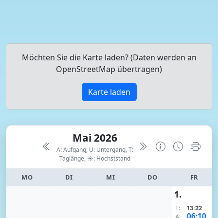
Möchten Sie die Karte laden? (Daten werden an
OpenStreetMap übertragen)
Karte laden
Mai 2026
A: Aufgang, U: Untergang, T:
Taglänge,
☀: Höchststand
MO
DI
MI
DO
FR
1.
T:
13:22
06:10
A: