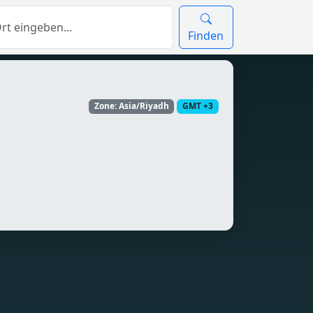
Finden
Zone: Asia/Riyadh
GMT +3