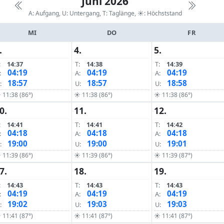
Juni 2026
A: Aufgang, U: Untergang, T: Taglänge,
☀: Höchststand
MI
DO
FR
.
4.
5.
:
14:37
T:
14:38
T:
14:39
04:19
04:19
04:19
:
A:
A:
18:57
18:57
18:58
:
U:
U:
 11:38 (86°)
☀ 11:38 (86°)
☀ 11:38 (86°)
0.
11.
12.
:
14:41
T:
14:41
T:
14:42
04:18
04:18
04:18
:
A:
A:
19:00
19:00
19:01
:
U:
U:
 11:39 (86°)
☀ 11:39 (86°)
☀ 11:39 (87°)
7.
18.
19.
:
14:43
T:
14:43
T:
14:43
04:19
04:19
04:19
:
A:
A:
19:02
19:03
19:03
:
U:
U:
 11:41 (87°)
☀ 11:41 (87°)
☀ 11:41 (87°)