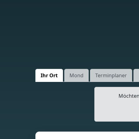
Ihr Ort
Mond
Terminplaner
Möchten 