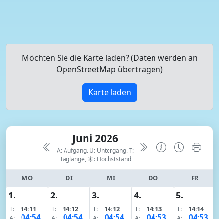
Möchten Sie die Karte laden? (Daten werden an
OpenStreetMap übertragen)
Karte laden
Juni 2026
A: Aufgang, U: Untergang, T:
Taglänge,
☀: Höchststand
MO
DI
MI
DO
FR
1.
2.
3.
4.
5.
T:
14:11
T:
14:12
T:
14:12
T:
14:13
T:
14:14
04:54
04:54
04:54
04:53
04:53
A:
A:
A:
A:
A: