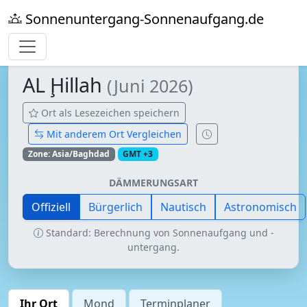
Sonnenuntergang-Sonnenaufgang.de
AL Ḩillah
(Juni 2026)
Ort als Lesezeichen speichern
Mit anderem Ort Vergleichen
Zone: Asia/Baghdad
GMT +3
DÄMMERUNGSART
Offiziell
Bürgerlich
Nautisch
Astronomisch
Standard: Berechnung von Sonnenaufgang und -
untergang.
Ihr Ort
Mond
Terminplaner