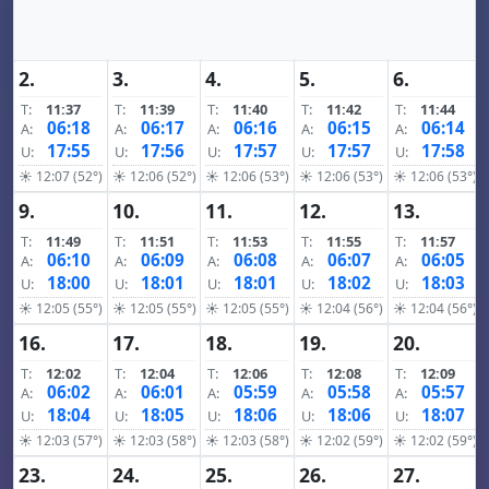
2.
3.
4.
5.
6.
T:
11:37
T:
11:39
T:
11:40
T:
11:42
T:
11:44
06:18
06:17
06:16
06:15
06:14
A:
A:
A:
A:
A:
17:55
17:56
17:57
17:57
17:58
U:
U:
U:
U:
U:
☀ 12:07 (52°)
☀ 12:06 (52°)
☀ 12:06 (53°)
☀ 12:06 (53°)
☀ 12:06 (53°)
9.
10.
11.
12.
13.
T:
11:49
T:
11:51
T:
11:53
T:
11:55
T:
11:57
06:10
06:09
06:08
06:07
06:05
A:
A:
A:
A:
A:
18:00
18:01
18:01
18:02
18:03
U:
U:
U:
U:
U:
☀ 12:05 (55°)
☀ 12:05 (55°)
☀ 12:05 (55°)
☀ 12:04 (56°)
☀ 12:04 (56°)
16.
17.
18.
19.
20.
T:
12:02
T:
12:04
T:
12:06
T:
12:08
T:
12:09
06:02
06:01
05:59
05:58
05:57
A:
A:
A:
A:
A:
18:04
18:05
18:06
18:06
18:07
U:
U:
U:
U:
U:
☀ 12:03 (57°)
☀ 12:03 (58°)
☀ 12:03 (58°)
☀ 12:02 (59°)
☀ 12:02 (59°)
23.
24.
25.
26.
27.