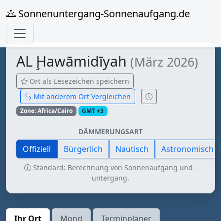
Sonnenuntergang-Sonnenaufgang.de
AL Ḩawāmidīyah
(März 2026)
Ort als Lesezeichen speichern
Mit anderem Ort Vergleichen
Zone: Africa/Cairo
GMT +3
DÄMMERUNGSART
Offiziell
Bürgerlich
Nautisch
Astronomisch
Standard: Berechnung von Sonnenaufgang und -
untergang.
Ihr Ort
Mond
Terminplaner