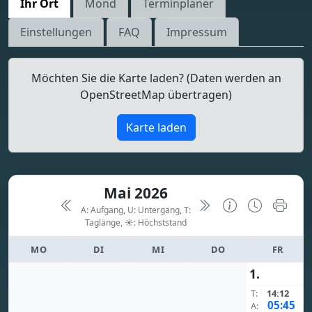
Ihr Ort
Mond
Terminplaner
Einstellungen
FAQ
Impressum
Möchten Sie die Karte laden? (Daten werden an
OpenStreetMap übertragen)
Karte laden
Mai 2026
A: Aufgang, U: Untergang, T:
Taglänge,
☀: Höchststand
MO
DI
MI
DO
FR
1.
T:
14:12
05:45
A: