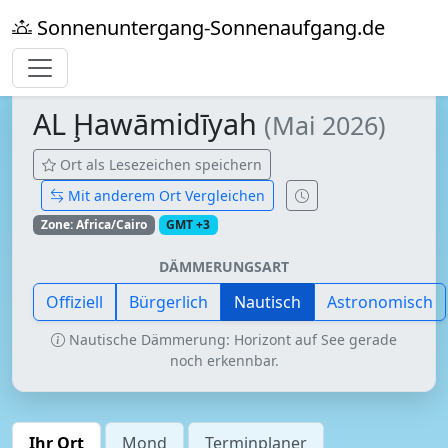
Sonnenuntergang-Sonnenaufgang.de
AL Ḩawāmidīyah
(Mai 2026)
Ort als Lesezeichen speichern
Mit anderem Ort Vergleichen
Zone: Africa/Cairo
GMT +3
DÄMMERUNGSART
Offiziell
Bürgerlich
Nautisch
Astronomisch
Nautische Dämmerung: Horizont auf See gerade
noch erkennbar.
Ihr Ort
Mond
Terminplaner