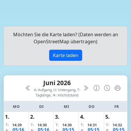
Möchten Sie die Karte laden? (Daten werden an
OpenStreetMap übertragen)
Karte laden
Juni 2026
A: Aufgang, U: Untergang, T:
Taglänge,
☀: Höchststand
MO
DI
MI
DO
FR
1.
2.
3.
4.
5.
T:
14:29
T:
14:30
T:
14:30
T:
14:31
T:
14:32
05:16
05:16
05:15
05:15
05:15
A:
A:
A:
A:
A: