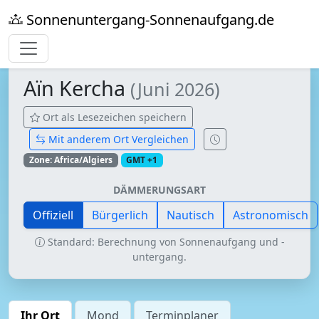
Sonnenuntergang-Sonnenaufgang.de
Aïn Kercha
(Juni 2026)
Ort als Lesezeichen speichern
Mit anderem Ort Vergleichen
Zone: Africa/Algiers
GMT +1
DÄMMERUNGSART
Offiziell
Bürgerlich
Nautisch
Astronomisch
Standard: Berechnung von Sonnenaufgang und -
untergang.
Ihr Ort
Mond
Terminplaner