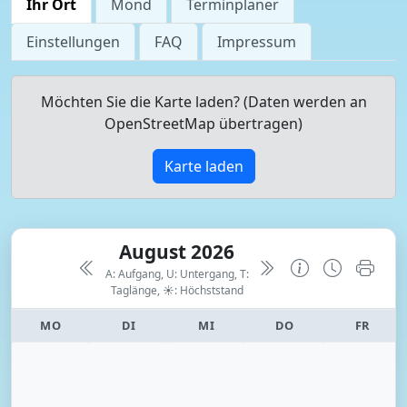
Ihr Ort
Mond
Terminplaner
Einstellungen
FAQ
Impressum
Möchten Sie die Karte laden? (Daten werden an
OpenStreetMap übertragen)
Karte laden
August 2026
A: Aufgang, U: Untergang, T:
Taglänge,
☀: Höchststand
MO
DI
MI
DO
FR