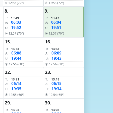
☀ 12:58 (72°)
☀ 12:58 (72°)
8.
9.
T:
13:49
T:
13:47
06:03
06:04
A:
A:
19:52
19:51
U:
U:
☀ 12:57 (70°)
☀ 12:57 (70°)
15.
16.
T:
13:35
T:
13:33
06:08
06:09
A:
A:
19:44
19:43
U:
U:
☀ 12:56 (68°)
☀ 12:56 (68°)
22.
23.
T:
13:21
T:
13:18
06:14
06:15
A:
A:
19:35
19:34
U:
U:
☀ 12:55 (66°)
☀ 12:54 (65°)
29.
30.
T:
13:05
T:
13:03