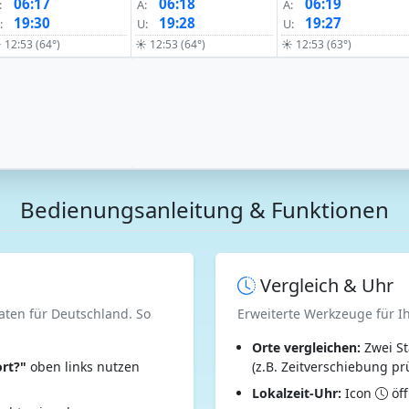
06:17
06:18
06:19
:
A:
A:
19:30
19:28
19:27
:
U:
U:
 12:53 (64°)
☀ 12:53 (64°)
☀ 12:53 (63°)
Bedienungsanleitung & Funktionen
Vergleich & Uhr
aten für Deutschland. So
Erweiterte Werkzeuge für I
Orte vergleichen:
Zwei St
rt?"
oben links nutzen
(z.B. Zeitverschiebung pr
Lokalzeit-Uhr:
Icon
öff