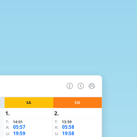
SA
SO
1.
2.
T:
14:01
T:
13:59
05:57
05:58
A:
A:
19:59
19:58
U:
U: