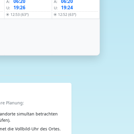
06:20
06:20
A:
A:
19:26
19:24
U:
U:
☀ 12:53 (63°)
☀ 12:52 (63°)
hre Planung:
andorte simultan betrachten
üfen).
net die Vollbild-Uhr des Ortes.