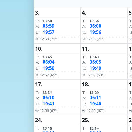
3.
4.
5
T:
13:58
T:
13:56
T
05:59
06:00
A:
A:
A
19:57
19:56
U:
U:
U
☀ 12:58 (71°)
☀ 12:58 (71°)
☀
10.
11.
1
T:
13:45
T:
13:43
T
06:04
06:05
A:
A:
A
19:50
19:49
U:
U:
U
☀ 12:57 (69°)
☀ 12:57 (69°)
☀
17.
18.
1
T:
13:31
T:
13:29
T
06:10
06:11
A:
A:
A
19:41
19:40
U:
U:
U
☀ 12:56 (67°)
☀ 12:55 (67°)
☀
24.
25.
2
T:
13:16
T:
13:14
T