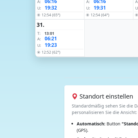
06:16
06:16
A:
A:
A
19:32
19:31
U:
U:
U
☀ 12:54 (65°)
☀ 12:54 (64°)
☀
31.
T:
13:01
06:21
A:
19:23
U:
☀ 12:52 (62°)
Standort einstellen
Standardmäßig sehen Sie die D
personalisieren Sie die Ansicht:
Automatisch:
Button
"Stando
(GPS).