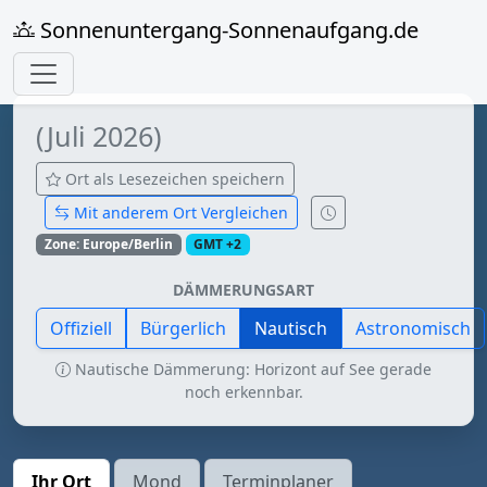
Sonnenuntergang-Sonnenaufgang.de
(Juli 2026)
Ort als Lesezeichen speichern
Mit anderem Ort Vergleichen
Zone: Europe/Berlin
GMT +2
DÄMMERUNGSART
Offiziell
Bürgerlich
Nautisch
Astronomisch
Nautische Dämmerung: Horizont auf See gerade
noch erkennbar.
Ihr Ort
Mond
Terminplaner