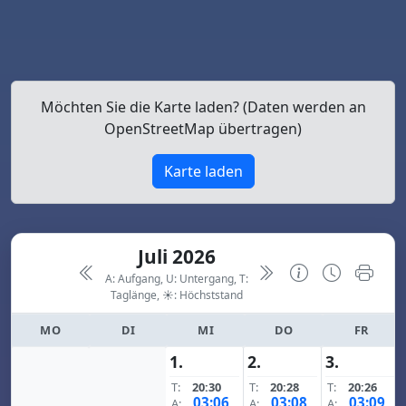
Möchten Sie die Karte laden? (Daten werden an
OpenStreetMap übertragen)
Karte laden
Juli 2026
A: Aufgang, U: Untergang, T:
Taglänge,
☀: Höchststand
MO
DI
MI
DO
FR
1.
2.
3.
T:
20:30
T:
20:28
T:
20:26
03:06
03:08
03:09
A:
A:
A: