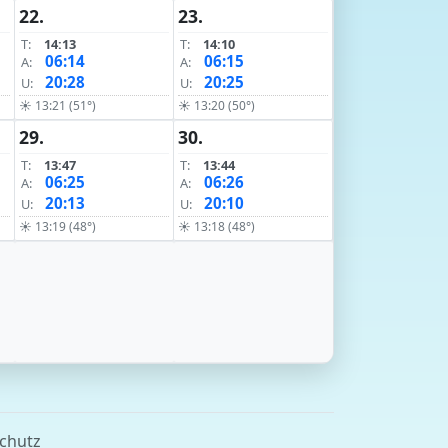
22.
23.
T:
14:13
T:
14:10
06:14
06:15
A:
A:
20:28
20:25
U:
U:
☀ 13:21 (51°)
☀ 13:20 (50°)
29.
30.
T:
13:47
T:
13:44
06:25
06:26
A:
A:
20:13
20:10
U:
U:
☀ 13:19 (48°)
☀ 13:18 (48°)
chutz