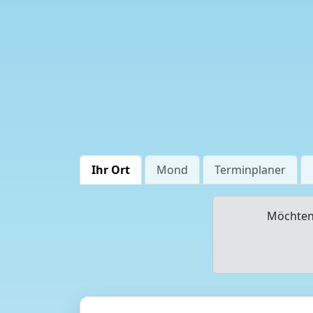
Ihr Ort
Mond
Terminplaner
Möchten 