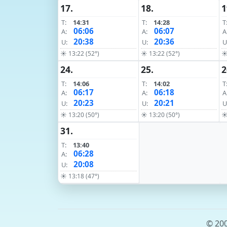
17.
18.
1
T:
14:31
T:
14:28
T
06:06
06:07
A:
A:
A
20:38
20:36
U:
U:
U
☀ 13:22 (52°)
☀ 13:22 (52°)
☀
24.
25.
2
T:
14:06
T:
14:02
T
06:17
06:18
A:
A:
A
20:23
20:21
U:
U:
U
☀ 13:20 (50°)
☀ 13:20 (50°)
☀
31.
T:
13:40
06:28
A:
20:08
U:
☀ 13:18 (47°)
© 200