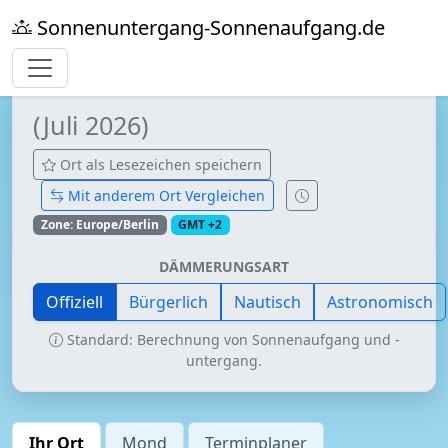
Sonnenuntergang-Sonnenaufgang.de
(Juli 2026)
Ort als Lesezeichen speichern
Mit anderem Ort Vergleichen
Zone: Europe/Berlin
GMT +2
DÄMMERUNGSART
Offiziell
Bürgerlich
Nautisch
Astronomisch
Standard: Berechnung von Sonnenaufgang und -
untergang.
Ihr Ort
Mond
Terminplaner