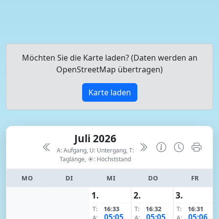
Möchten Sie die Karte laden? (Daten werden an
OpenStreetMap übertragen)
Karte laden
Juli 2026
A: Aufgang, U: Untergang, T:
Taglänge,
☀: Höchststand
MO
DI
MI
DO
FR
1.
2.
3.
T:
16:33
T:
16:32
T:
16:31
05:05
05:05
05:06
A:
A:
A: