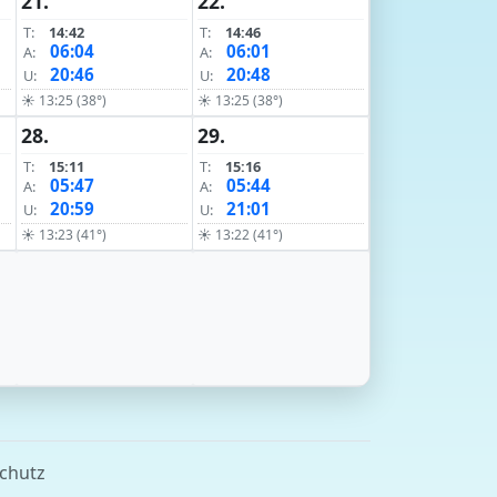
21.
22.
T:
14:42
T:
14:46
06:04
06:01
A:
A:
20:46
20:48
U:
U:
☀ 13:25 (38°)
☀ 13:25 (38°)
28.
29.
T:
15:11
T:
15:16
05:47
05:44
A:
A:
20:59
21:01
U:
U:
☀ 13:23 (41°)
☀ 13:22 (41°)
chutz