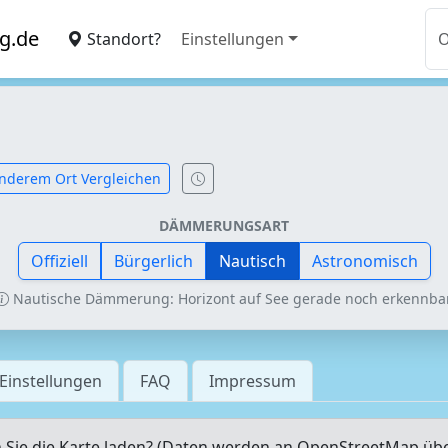
g.de
Standort?
Einstellungen
nderem Ort Vergleichen
DÄMMERUNGSART
Offiziell
Bürgerlich
Nautisch
Astronomisch
Nautische Dämmerung: Horizont auf See gerade noch erkennbar
Einstellungen
FAQ
Impressum
Sie die Karte laden? (Daten werden an OpenStreetMap üb