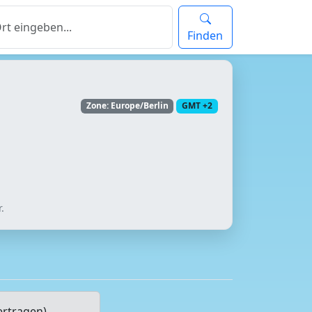
Finden
Zone: Europe/Berlin
GMT +2
.
ertragen)