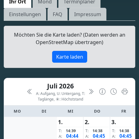
Ihr Ort
Mond
Terminplaner
Einstellungen
FAQ
Impressum
Möchten Sie die Karte laden? (Daten werden an
OpenStreetMap übertragen)
Karte laden
Juli 2026
A: Aufgang, U: Untergang, T:
Taglänge,
☀: Höchststand
MO
DI
MI
DO
FR
1.
2.
3.
T:
14:39
T:
14:38
T:
14:38
04:44
04:45
04:45
A:
A:
A: