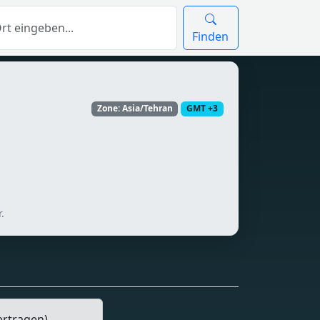
Finden
Zone: Asia/Tehran
GMT +3
.
ertragen)