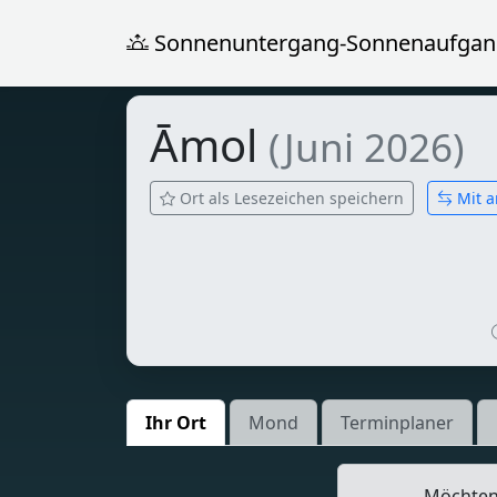
Sonnenuntergang-Sonnenaufgan
Āmol
(Juni 2026)
Ort als Lesezeichen speichern
Mit a
Ihr Ort
Mond
Terminplaner
Möchten 