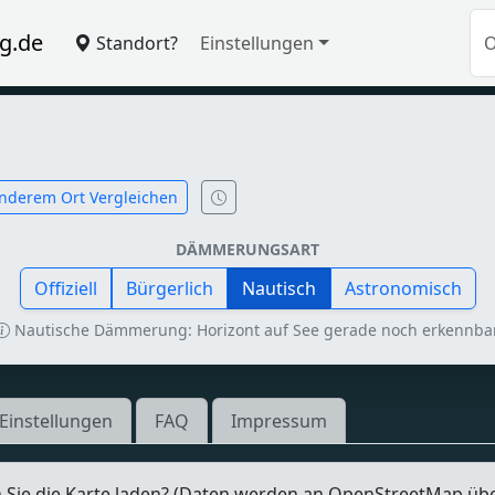
g.de
Standort?
Einstellungen
nderem Ort Vergleichen
DÄMMERUNGSART
Offiziell
Bürgerlich
Nautisch
Astronomisch
Nautische Dämmerung: Horizont auf See gerade noch erkennbar
Einstellungen
FAQ
Impressum
Sie die Karte laden? (Daten werden an OpenStreetMap üb