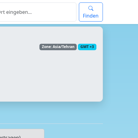
Finden
Zone: Asia/Tehran
GMT +3
ertragen)