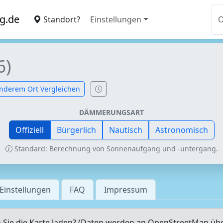
g.de
Standort?
Einstellungen
6)
nderem Ort Vergleichen
DÄMMERUNGSART
Offiziell
Bürgerlich
Nautisch
Astronomisch
Standard: Berechnung von Sonnenaufgang und -untergang.
Einstellungen
FAQ
Impressum
Sie die Karte laden? (Daten werden an OpenStreetMap üb