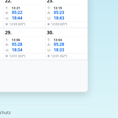
22.
23.
T:
13:21
T:
13:19
05:22
05:23
A:
A:
18:44
18:43
U:
U:
☀ 12:03 (65°)
☀ 12:03 (65°)
29.
30.
T:
13:06
T:
13:04
05:28
05:28
A:
A:
18:34
18:33
U:
U:
☀ 12:01 (63°)
☀ 12:01 (62°)
chutz