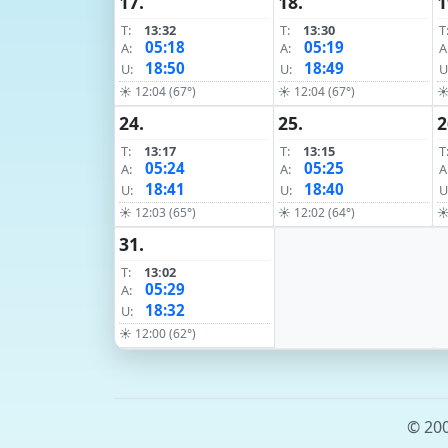
17.
18.
1
T:
13:32
T:
13:30
T
05:18
05:19
A:
A:
A
18:50
18:49
U:
U:
U
☀ 12:04 (67°)
☀ 12:04 (67°)
☀
24.
25.
2
T:
13:17
T:
13:15
T
05:24
05:25
A:
A:
A
18:41
18:40
U:
U:
U
☀ 12:03 (65°)
☀ 12:02 (64°)
☀
31.
T:
13:02
05:29
A:
18:32
U:
☀ 12:00 (62°)
© 200