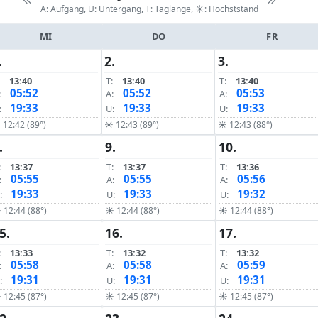
A: Aufgang, U: Untergang, T: Taglänge,
☀: Höchststand
MI
DO
FR
.
2.
3.
13:40
T:
13:40
T:
13:40
05:52
05:52
05:53
:
A:
A:
19:33
19:33
19:33
:
U:
U:
12:42 (89°)
☀ 12:43 (89°)
☀ 12:43 (88°)
.
9.
10.
:
13:37
T:
13:37
T:
13:36
05:55
05:55
05:56
:
A:
A:
19:33
19:33
19:32
:
U:
U:
 12:44 (88°)
☀ 12:44 (88°)
☀ 12:44 (88°)
5.
16.
17.
:
13:33
T:
13:32
T:
13:32
05:58
05:58
05:59
:
A:
A:
19:31
19:31
19:31
:
U:
U:
 12:45 (87°)
☀ 12:45 (87°)
☀ 12:45 (87°)