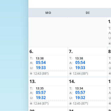
MO
DI
1
T:
A
U
☀ 
6.
7.
8
T:
13:38
T:
13:38
T
05:54
05:54
A:
A:
A
19:33
19:33
U:
U:
U
☀ 12:43 (88°)
☀ 12:44 (88°)
☀
13.
14.
1
T:
13:35
T:
13:34
T
05:57
05:57
A:
A:
A
19:32
19:32
U:
U:
U
☀ 12:44 (87°)
☀ 12:45 (87°)
☀