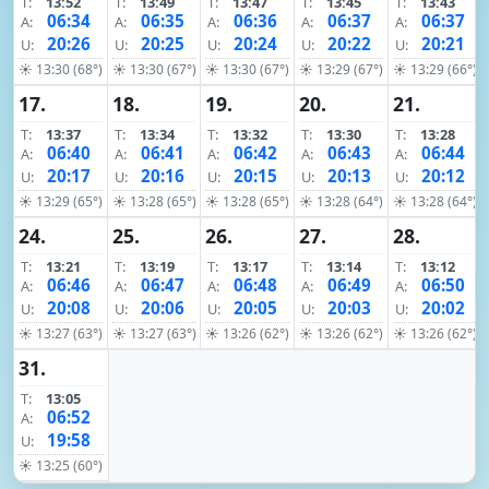
T:
13:52
T:
13:49
T:
13:47
T:
13:45
T:
13:43
06:34
06:35
06:36
06:37
06:37
A:
A:
A:
A:
A:
20:26
20:25
20:24
20:22
20:21
U:
U:
U:
U:
U:
☀ 13:30 (68°)
☀ 13:30 (67°)
☀ 13:30 (67°)
☀ 13:29 (67°)
☀ 13:29 (66°)
17.
18.
19.
20.
21.
T:
13:37
T:
13:34
T:
13:32
T:
13:30
T:
13:28
06:40
06:41
06:42
06:43
06:44
A:
A:
A:
A:
A:
20:17
20:16
20:15
20:13
20:12
U:
U:
U:
U:
U:
☀ 13:29 (65°)
☀ 13:28 (65°)
☀ 13:28 (65°)
☀ 13:28 (64°)
☀ 13:28 (64°)
24.
25.
26.
27.
28.
T:
13:21
T:
13:19
T:
13:17
T:
13:14
T:
13:12
06:46
06:47
06:48
06:49
06:50
A:
A:
A:
A:
A:
20:08
20:06
20:05
20:03
20:02
U:
U:
U:
U:
U:
☀ 13:27 (63°)
☀ 13:27 (63°)
☀ 13:26 (62°)
☀ 13:26 (62°)
☀ 13:26 (62°)
31.
T:
13:05
06:52
A:
19:58
U:
☀ 13:25 (60°)